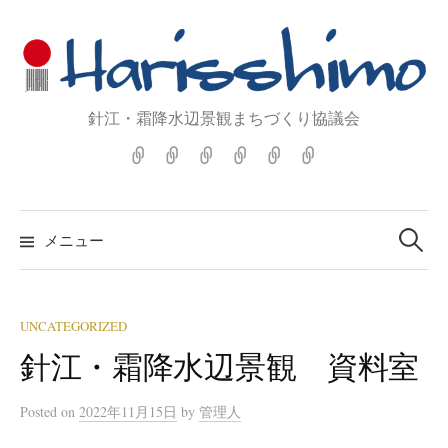
コ
ン
テ
ン
針江・霜降水辺景観まちづくり協議会
ツ
へ
ホ
広
日
『harisshimo』
お
生
ス
ー
報
本
原
問
水
ム
誌・
遺
画
い
の
キ
検
『harisshimo』
産・
展
合
郷
ッ
索:
メニュー
重
わ
HP
プ
文
せ
へ
景
観
UNCATEGORIZED
針江・霜降水辺景観 資料室
Posted
on
2022年11月15日
by
管理人