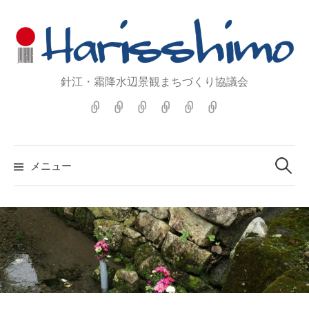
コ
ン
テ
ン
針江・霜降水辺景観まちづくり協議会
ツ
へ
ホ
広
日
『harisshimo』
お
生
ス
ー
報
本
原
問
水
ム
誌・
遺
画
い
の
キ
検
『harisshimo』
産・
展
合
郷
ッ
索:
メニュー
重
わ
HP
プ
文
せ
へ
景
観