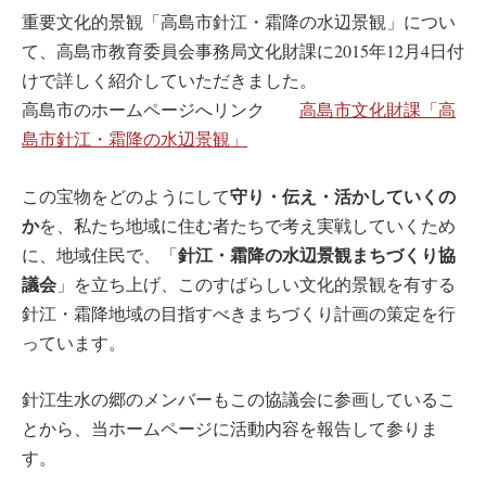
重要文化的景観「高島市針江・霜降の水辺景観」につい
て、高島市教育委員会事務局文化財課に2015年12月4日付
けで詳しく紹介していただきました。
高島市のホームページへリンク
高島市文化財課「高
島市針江・霜降の水辺景観」
守り・伝え・活かしていくの
この宝物をどのようにして
か
を、私たち地域に住む者たちで考え実戦していくため
針江・霜降の水辺景観まちづくり協
に、地域住民で、「
議会
」を立ち上げ、このすばらしい文化的景観を有する
針江・霜降地域の目指すべきまちづくり計画の策定を行
っています。
針江生水の郷のメンバーもこの協議会に参画しているこ
とから、当ホームページに活動内容を報告して参りま
す。